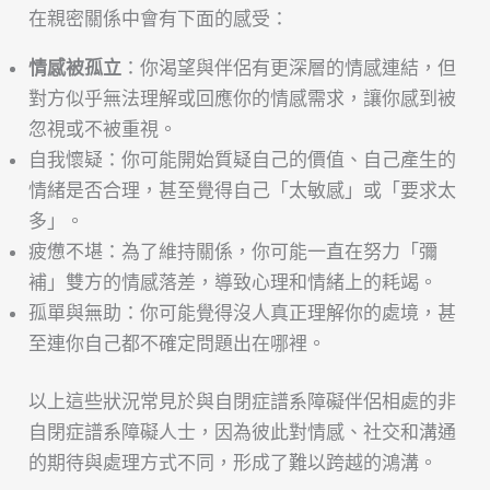
在親密關係中會有下面的感受：
情感
被
孤立
：你渴望與伴侶有更深層的情感連結，但
對方似乎無法理解或回應你的情感需求，讓你感到被
忽視或不被重視。
自我懷疑：你可能開始質疑自己的價值、自己產生的
情緒是否合理，甚至覺得自己「太敏感」或「要求太
多」。
疲憊不堪：為了維持關係，你可能一直在努力「彌
補」雙方的情感落差，導致心理和情緒上的耗竭。
孤單與無助：你可能覺得沒人真正理解你的處境，甚
至連你自己都不確定問題出在哪裡。
以上這些狀況常見於與自閉症譜系障礙伴侶相處的非
自閉症譜系障礙人士，因為彼此對情感、社交和溝通
的期待與處理方式不同，形成了難以跨越的鴻溝。