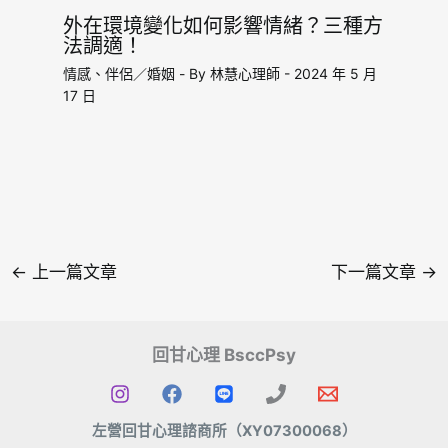
外在環境變化如何影響情緒？三種方
法調適！
情感、伴侶／婚姻
- By
林慧心理師
-
2024 年 5 月
17 日
←
上一篇文章
下一篇文章
→
回甘心理 BsccPsy
左營回甘心理諮商所（XY07300068
）