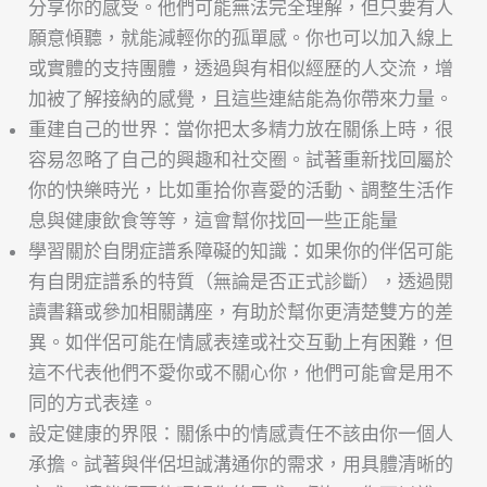
分享你的感受。他們可能無法完全理解，但只要有人
願意傾聽，就能減輕你的孤單感。你也可以加入線上
或實體的支持團體，透過與有相似經歷的人交流，增
加被了解接納的感覺，且這些連結能為你帶來力量。
重建自己的世界：當你把太多精力放在關係上時，很
容易忽略了自己的興趣和社交圈。試著重新找回屬於
你的快樂時光，比如重拾你喜愛的活動、調整生活作
息與健康飲食等等，這會幫你找回一些正能量
學習關於自閉症譜系障礙的知識：如果你的伴侶可能
有自閉症譜系的特質（無論是否正式診斷），透過閱
讀書籍或參加相關講座，有助於幫你更清楚雙方的差
異。如伴侶可能在情感表達或社交互動上有困難，但
這不代表他們不愛你或不關心你，他們可能會是用不
同的方式表達。
設定健康的界限：關係中的情感責任不該由你一個人
承擔。試著與伴侶坦誠溝通你的需求，用具體清晰的