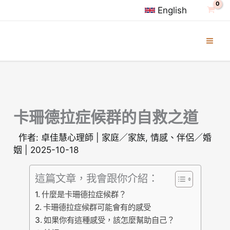
跳
English
至
主
要
內
容
卡珊德拉症候群的自救之道
作者:
卓佳慧心理師
|
家庭／家族
,
情感、伴侶／婚
姻
|
2025-10-18
這篇文章，我會跟你介紹：
什麼是卡珊德拉症候群？
卡珊德拉症候群可能會有的感受
如果你有這種感受，該怎麼幫助自己？