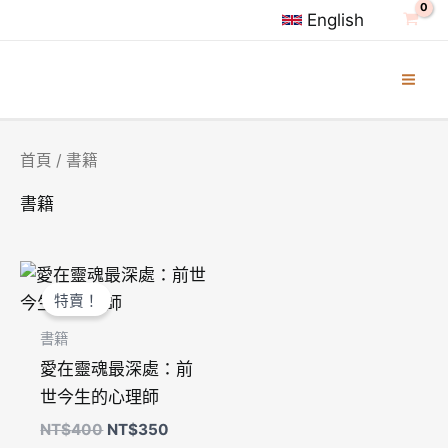
跳
English
至
主
要
內
容
首頁
/ 書籍
書籍
原
目
始
前
特賣！
價
價
格：
格：
書籍
NT$400。
NT$350。
愛在靈魂最深處：前
世今生的心理師
NT$
400
NT$
350